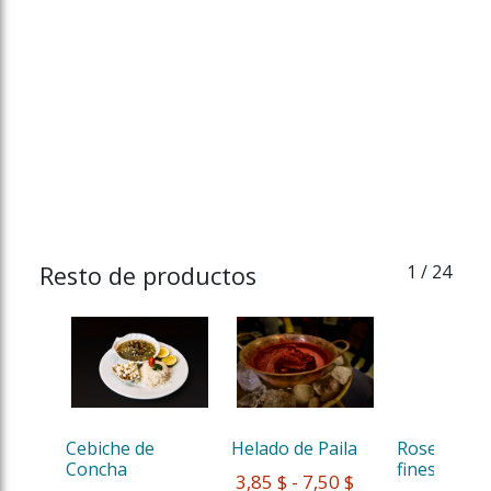
Resto de productos
1
/ 24
Cebiche de 
Helado de Paila
Rosero Quit
Concha 
fines de s...
 3,85 $ - 7,50 $