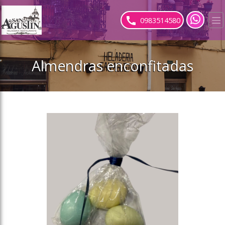
ose slideout menu.
0983514580
Almendras enconfitadas