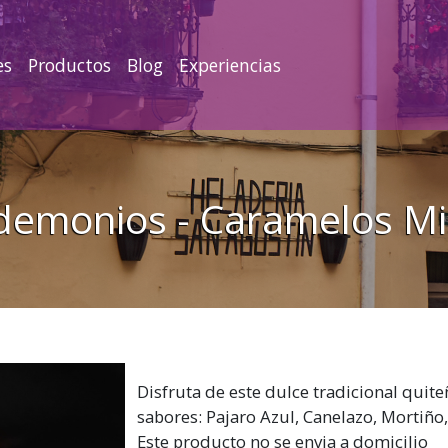
es
Productos
Blog
Experiencias
demonios - Caramelos Mi
Disfruta de este dulce tradicional quite
sabores: Pajaro Azul, Canelazo, Mortiño
Este producto no se envia a domicilio