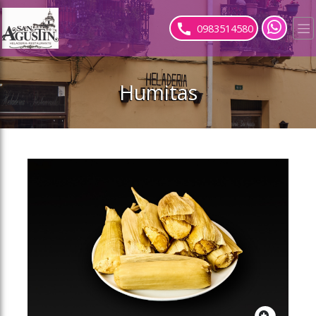
ose slideout menu.
0983514580
Humitas