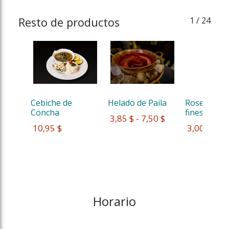
Resto de productos
1
/ 24
Cebiche de 
Helado de Paila
Rosero Quit
Concha 
fines de s...
 3,85 $ - 7,50 $
 10,95 $
 3,00 $
Horario