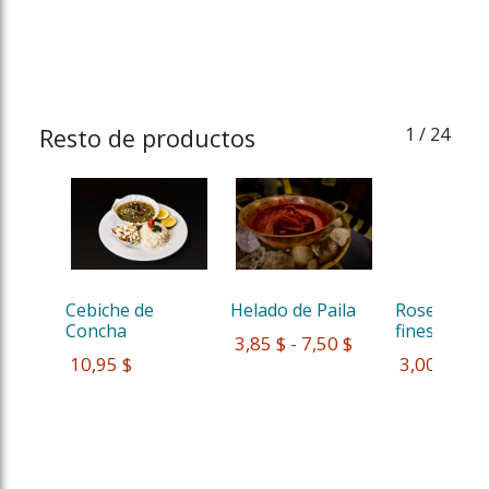
Resto de productos
1
/ 24
Cebiche de 
Helado de Paila
Rosero Quit
Concha 
fines de s...
 3,85 $ - 7,50 $
 10,95 $
 3,00 $