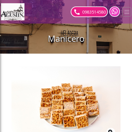
ose slideout menu.
0983514580
Manicero