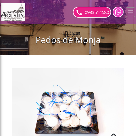
ose slideout menu.
0983514580
Pedos de Monja