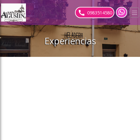
ose slideout menu.
0983514580
Experiencias